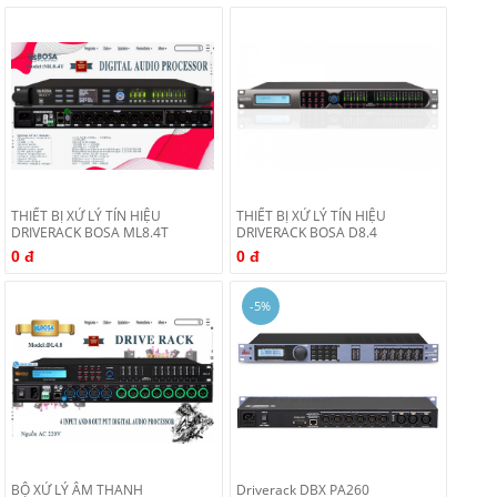
THIẾT BỊ XỬ LÝ TÍN HIỆU
THIẾT BỊ XỬ LÝ TÍN HIỆU
DRIVERACK BOSA ML8.4T
DRIVERACK BOSA D8.4
0 đ
0 đ
-5%
BỘ XỬ LÝ ÂM THANH
Driverack DBX PA260