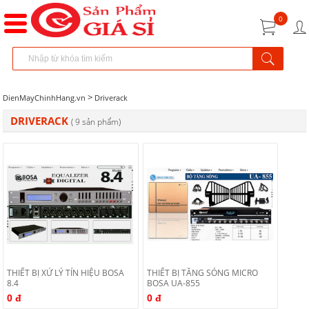
0
>
DienMayChinhHang.vn
Driverack
DRIVERACK
( 9 sản phẩm)
THIẾT BỊ XỬ LÝ TÍN HIỆU BOSA
THIẾT BỊ TĂNG SÓNG MICRO
8.4
BOSA UA-855
0 đ
0 đ