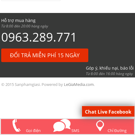
Hỗ trợ mua hàng
Từ 8:00 đến 20:00 hàng ngày
0963.289.771
ĐỔI TRẢ MIỄN PHÍ 15 NGÀY
Góp ý, khiếu nại, báo lỗi
Từ 8:00 đến 16:00 hàng ngày
© 2015 Sanphamgiasi. Powered by
LeGiaMedia.com
.
Chat Live Facebook
Gọi điện
SMS
Chỉ Đường