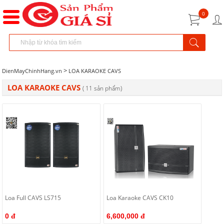
0
>
DienMayChinhHang.vn
LOA KARAOKE CAVS
LOA KARAOKE CAVS
( 11 sản phẩm)
Loa Full CAVS LS715
Loa Karaoke CAVS CK10
0 đ
6,600,000 đ