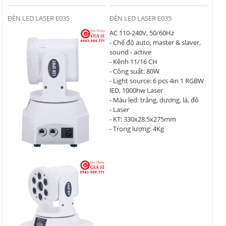
ĐÈN LED LASER E035
ĐÈN LED LASER E035
AC 110-240V, 50/60Hz
- Chế độ auto, master & slaver,
sound - active
- Kênh 11/16 CH
- Công suất: 80W
- Light source: 6 pcs 4in 1 RGBW
lED, 1000hw Laser
- Màu led: trắng, dương, lá, đỏ
- Laser
- KT: 330x28.5x275mm
- Trọng lượng: 4Kg