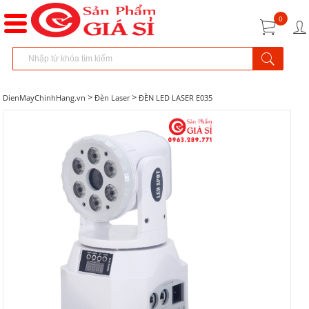
0
>
>
DienMayChinhHang.vn
Đèn Laser
ĐÈN LED LASER E035