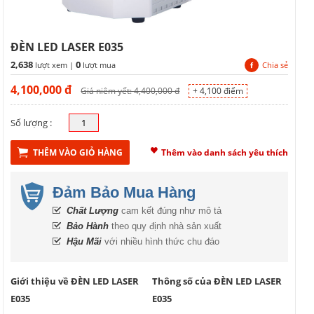
ĐÈN LED LASER E035
2,638
0
lượt xem |
lượt mua
Chia sẻ
4,100,000
đ
Giá niêm yết: 4,400,000 đ
+ 4,100 điểm
Số lượng :
THÊM VÀO GIỎ HÀNG
Thêm vào danh sách yêu thích
Đảm Bảo Mua Hàng
Chất Lượng
cam kết đúng như mô tả
Bảo Hành
theo quy định nhà sản xuất
Hậu Mãi
với nhiều hình thức chu đáo
Giới thiệu về ĐÈN LED LASER
Thông số của ĐÈN LED LASER
E035
E035