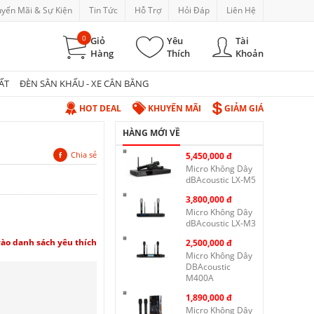
yến Mãi & Sự Kiện
Tin Tức
Hỗ Trợ
Hỏi Đáp
Liên Hệ
0
Giỏ
Yêu
Tài
Hàng
Thích
Khoản
ẤT
ĐÈN SÂN KHẤU - XE CÂN BẰNG
HOT DEAL
KHUYẾN MÃI
GIẢM GIÁ
HÀNG MỚI VỀ
Chia sẻ
5,450,000 đ
Micro Không Dây
dBAcoustic LX-M5
3,800,000 đ
Micro Không Dây
dBAcoustic LX-M3
ào danh sách yêu thích
2,500,000 đ
Micro Không Dây
DBAcoustic
M400A
1,890,000 đ
Micro Không Dây