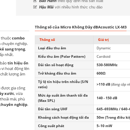
Bảo Hành
theo quy định nhà sản xuất
Hậu Mãi
với nhiều hình thức chu đáo
Thông số của Micro Không Dây dBAcoustic LX-M3
thuộc
combo
Thông số
Giá trị
h chuyên nghiệp.
Loại đầu thu âm
Dynamic
 kế sang trọng
,
ấp nhất.
Kiểu thu âm (Polar Pattern)
Cardioid
 bảo
tín hiệu ổn
Dải tần số hoạt động
530-580MHz
vi hoạt động lên
Trở kháng đầu thu âm
600Ω
 chất lượng âm
Tỷ lệ tín hiệu trên nhiễu (S/N
>110 dB
(đang cập n
ratio)
3
được gia công
rầy xước
, vừa
Mức áp suất âm thanh tối đa
140 - 150 dB
thoải mái, phù
(Max SPL)
 chuyên nghiệp
.
Dải tần sóng UHF
645–693MHz / 640
Khoảng cách hoạt động tối đa
50m (Trong điều ki
Công suất phát
5–10 mW