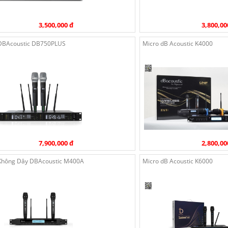
3,500,000 đ
3,800,00
DBAcoustic DB750PLUS
Micro dB Acoustic K4000
7,900,000 đ
2,800,00
Không Dây DBAcoustic M400A
Micro dB Acoustic K6000