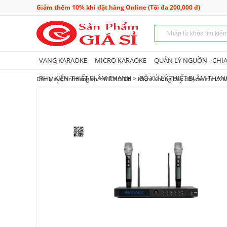
Giảm thêm 10% khi đặt hàng Online (Tối đa 200,000 đ)
VANG KARAOKE
MICRO KARAOKE
QUẢN LÝ NGUỒN - CHI
PHỤ KIỆN THIẾT BỊ ÂM THANH
BỘ XỬ LÝ THIẾT BỊ ÂM THA
>
>
DienMayChinhHang.vn
MICRO DB
Micro Không Dây dBAcoustic LX-