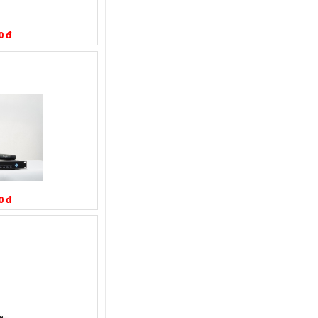
0 đ
0 đ