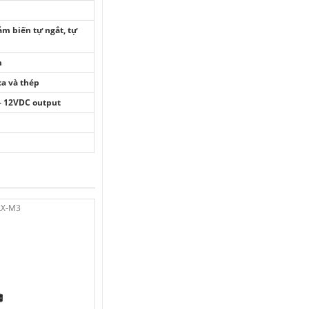
ảm biến tự ngắt, tự
m
a và thép
– 12VDC output
LX-M3