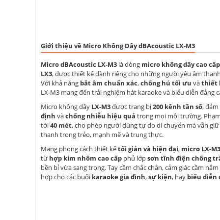
Giới thiệu về Micro Không Dây dBAcoustic LX-M3
Micro dBAcoustic LX-M3
là dòng
micro không dây cao cấp
LX3
, được thiết kế dành riêng cho những người yêu âm than
Với khả năng
bắt âm chuẩn xác
,
chống hú tối ưu
và
thiết
LX-M3 mang đến trải nghiệm hát karaoke và biểu diễn đẳng c
Micro không dây
LX-M3
được trang bị
200 kênh tần số
, đảm
định
và
chống nhiễu hiệu quả
trong mọi môi trường. Phạm 
tới
40 mét
, cho phép người dùng tự do di chuyển mà vẫn giữ
thanh trong trẻo, mạnh mẽ và trung thực.
Mang phong cách thiết kế
tối giản và hiện đại
,
micro LX-M
từ
hợp kim nhôm cao cấp
phủ lớp
sơn tĩnh điện chống t
bền bỉ vừa sang trọng. Tay cầm chắc chắn, cảm giác cầm nắm 
hợp cho các buổi
karaoke gia đình
,
sự kiện
, hay
biểu diễn