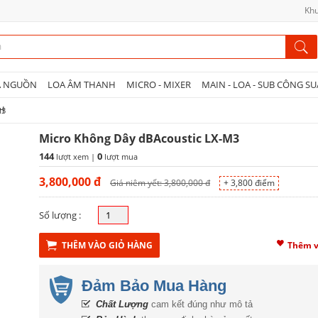
Khu
A NGUỒN
LOA ÂM THANH
MICRO - MIXER
MAIN - LOA - SUB CÔNG SU
NH
M3
Micro Không Dây dBAcoustic LX-M3
144
0
lượt xem |
lượt mua
3,800,000
đ
Giá niêm yết: 3,800,000 đ
+ 3,800 điểm
Số lượng :
THÊM VÀO GIỎ HÀNG
Thêm v
Đảm Bảo Mua Hàng
Chất Lượng
cam kết đúng như mô tả