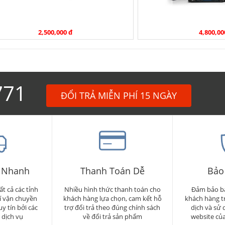
2,500,000 đ
4,800,00
771
ĐỔI TRẢ MIỄN PHÍ 15 NGÀY
 Nhanh
Thanh Toán Dễ
Bảo
ất cả các tỉnh
Nhiều hình thức thanh toán cho
Đảm bảo bả
í vận chuyền
khách hàng lựa chọn, cam kết hỗ
khách hàng t
y tín bởi các
trợ đổi trả theo đúng chính sách
dịch và sử 
 dịch vụ
về đổi trả sản phẩm
website củ