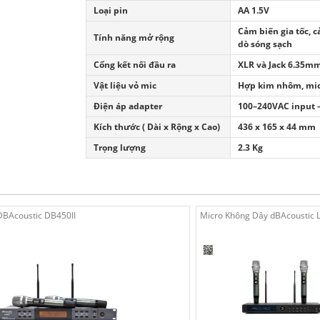
Loại pin
AA 1.5V
Cảm biến gia tốc, c
Tính năng mở rộng
dò sóng sạch
Cổng kết nối đầu ra
XLR và Jack 6.35m
Vật liệu vỏ mic
Hợp kim nhôm, mic
Điện áp adapter
100–240VAC input 
Kích thước ( Dài x Rộng x Cao)
436 x 165 x 44 mm
Trọng lượng
2.3 Kg
DBAcoustic DB450II
Micro Không Dây dBAcoustic 