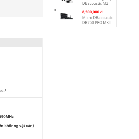
DBacoustic M2
8,500,000 đ
Micro DBacoustic
DB750 PRO MKII
hật)
–690MHz
ện khônng vật cản)