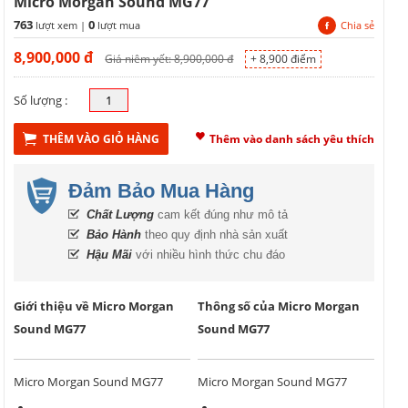
Micro Morgan Sound MG77
763
0
lượt xem |
lượt mua
Chia sẻ
8,900,000
đ
Giá niêm yết: 8,900,000 đ
+ 8,900 điểm
Số lượng :
THÊM VÀO GIỎ HÀNG
Thêm vào danh sách yêu thích
Đảm Bảo Mua Hàng
Chất Lượng
cam kết đúng như mô tả
Bảo Hành
theo quy định nhà sản xuất
Hậu Mãi
với nhiều hình thức chu đáo
Giới thiệu về Micro Morgan
Thông số của Micro Morgan
Sound MG77
Sound MG77
Micro Morgan Sound MG77
Micro Morgan Sound MG77