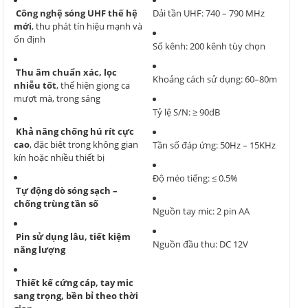
Công nghệ sóng UHF thế hệ
Dải tần UHF: 740 – 790 MHz
mới
, thu phát tín hiệu mạnh và
ổn định
Số kênh: 200 kênh tùy chọn
Thu âm chuẩn xác, lọc
Khoảng cách sử dụng: 60–80m
nhiễu tốt
, thể hiện giọng ca
mượt mà, trong sáng
Tỷ lệ S/N: ≥ 90dB
Khả năng chống hú rít cực
cao
, đặc biệt trong không gian
Tần số đáp ứng: 50Hz – 15KHz
kín hoặc nhiều thiết bị
Độ méo tiếng: ≤ 0.5%
Tự động dò sóng sạch –
chống trùng tần số
Nguồn tay mic: 2 pin AA
Pin sử dụng lâu, tiết kiệm
Nguồn đầu thu: DC 12V
năng lượng
Thiết kế cứng cáp, tay mic
sang trọng, bền bỉ theo thời