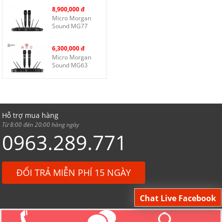
8,900,000 đ
Micro Morgan
Sound MG77
6,300,000 đ
Micro Morgan
Sound MG63
Hỗ trợ mua hàng
Từ 8:00 đến 20:00 hàng ngày
0963.289.771
ĐỔI TRẢ MIỄN PHÍ 15 NGÀY
Góp ý, khiếu nại, báo lỗi
Chat Live Facebook
Từ 8:00 đến 16:00 hàng ngày
© 2015 Sanphamgiasi. Powered by
LeGiaMedia.com
.